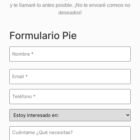
y te llamaré lo antes posible. ¡No te enviaré correos no
deseados!
Formulario Pie
Nombre
(Obligatorio)
Email
(Obligatorio)
Teléfono
(Obligatorio)
Estoy
interesado
en:
(Obligatorio)
Cuéntame
¿Qué
necesitas?