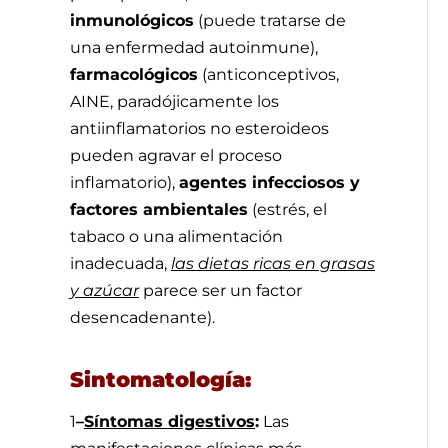
inmunológicos
(puede tratarse de
una enfermedad autoinmune),
farmacológicos
(anticonceptivos,
AINE, paradójicamente los
antiinflamatorios no esteroideos
pueden agravar el proceso
inflamatorio),
agentes infecciosos y
factores ambientales
(estrés, el
tabaco o una alimentación
inadecuada,
las dietas ricas en grasas
y azúcar
parece ser un factor
desencadenante).
Sintomatología:
1
–
Síntomas digestivos
:
Las