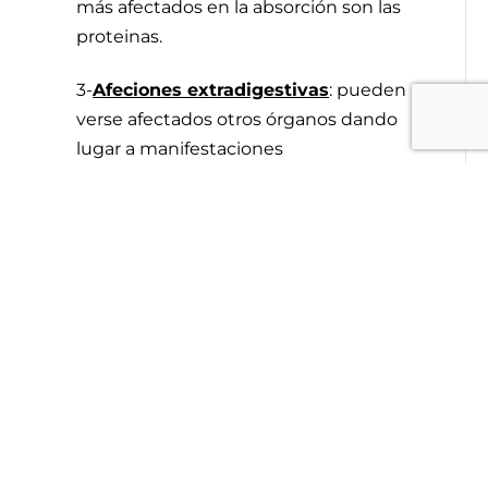
más afectados en la absorción son las
proteinas.
3-
Afeciones extradigestivas
: pueden
verse afectados otros órganos dando
lugar a manifestaciones
osteoarticulares (artritis..), cutáneas y
oftalmológicas.
Alteraciones
Nutricionales:
Debido a la disfunción intestinal y
malaabsorción de nutrientes se
produce una desnutrición
generalizada con diversos déficits y
sus complicaciones derivadas, los más