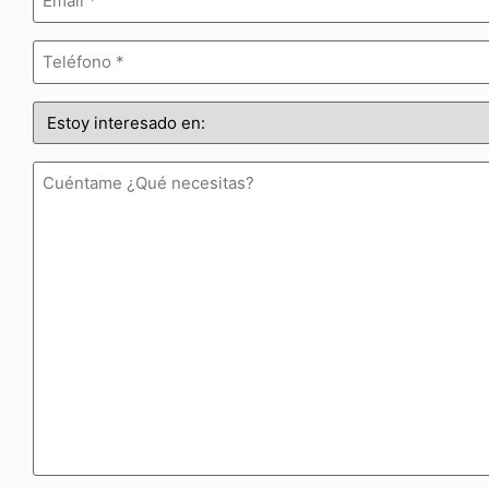
(Obligatorio)
Teléfono
(Obligatorio)
Estoy
interesado
en:
(Obligatorio)
Cuéntame
¿Qué
necesitas?