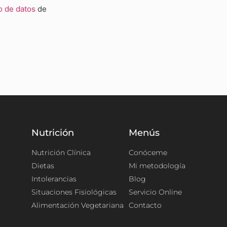
o de datos
de
Nutrición
Menús
Nutrición Clínica
Conóceme
Dietas
Mi metodología
Intolerancias
Blog
Situaciones Fisiológicas
Servicio Online
Alimentación Vegetariana
Contacto