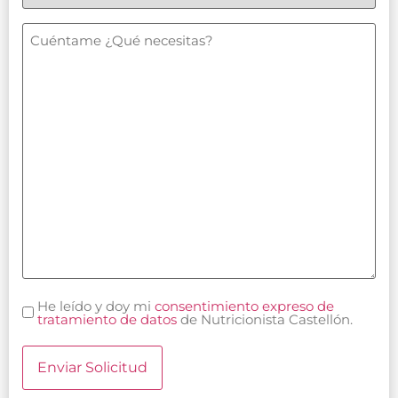
en:
(Obligatorio)
Cuéntame
¿Qué
necesitas?
He leído y doy mi
consentimiento expreso de
Consentimiento
tratamiento de datos
de Nutricionista Castellón.
(Obligatorio)