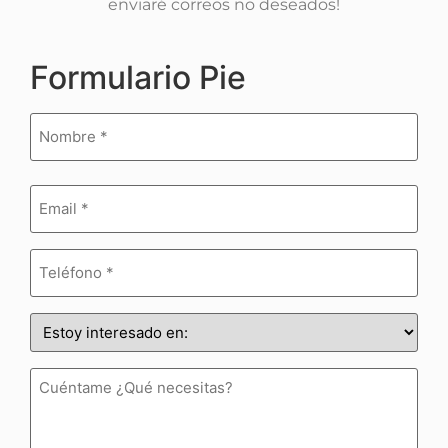
enviaré correos no deseados!
Formulario Pie
Nombre
(Obligatorio)
Email
(Obligatorio)
Teléfono
(Obligatorio)
Estoy
interesado
en:
(Obligatorio)
Cuéntame
¿Qué
necesitas?